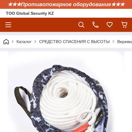
✭✭✭Противопожарное оборудование✭✭✭
ТОО Global Security KZ
Каталог
СРЕДСТВО СПАСЕНИЯ С ВЫСОТЫ
Веревк