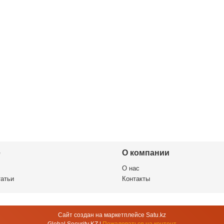
е
О компании
О нас
татьи
Контакты
Сайт создан на маркетплейсе
Satu.kz
Global Security KZ |
Пожаловаться на контент