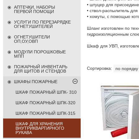
• штуцер для присоедине
АПТЕЧКИ, НАБОРЫ
• ствол-распылитель дл
ПЕРВОЙ ПОМОЩИ
• хомуты, с помощью кот
УСЛУГИ ПО ПЕРЕЗАРЯДКЕ
ОГНЕТУШИТЕЛЕЙ
Шланг изготовлен по тех
гидроизоляционным сло
ОГНЕТУШИТЕЛИ
ОП,ОУ,ОВП
Шкаф для УВП, изготовл
МОДУЛИ ПОРОШКОВЫЕ
МПП
ПОЖАРНЫЙ ИНВЕНТАРЬ
ДЛЯ ЩИТОВ И СТЕНДОВ
ШКАФЫ ПОЖАРНЫЕ
ШКАФ ПОЖАРНЫЙ ШПК- 310
ШКАФ ПОЖАРНЫЙ ШПК-320
ШКАФ ПОЖАРНЫЙ ШПК-315
ШКАФ ДЛЯ ХРАНЕНИЯ
ВНУТРИКВАРТИРНОГО
РУКАВА