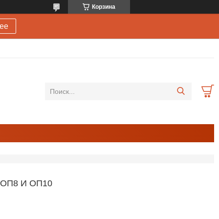
Корзина
ее
 ОП8 И ОП10