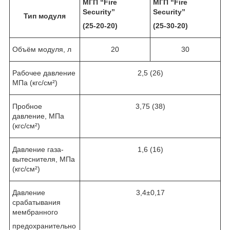
МГП “Fire
МГП “Fire
Security”
Security”
Тип модуля
(25-20-
20)
(25-30-
20)
Объём модуля, л
20
30
Рабочее давление
2,5 (26)
МПа (кгс/см²)
Пробное
3,75 (38)
давление, МПа
(кгс/см²)
Давление газа-
1,6 (16)
вытеснителя, МПа
(кгс/см²)
Давление
3,4±0,17
срабатывания
мембранного
предохранительно