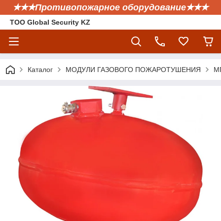
✭✭✭Противопожарное оборудование✭✭✭
ТОО Global Security KZ
Каталог
МОДУЛИ ГАЗОВОГО ПОЖАРОТУШЕНИЯ
МГ