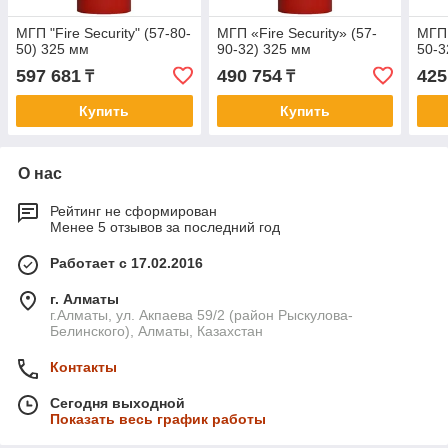
МГП "Fire Security" (57-80-
МГП «Fire Security» (57-
МГП 
50) 325 мм
90-32) 325 мм
50-3
597 681
490 754
425
₸
₸
Купить
Купить
О нас
Рейтинг не сформирован
Менее 5 отзывов за последний год
Работает с 17.02.2016
г. Алматы
г.Алматы, ул. Акпаева 59/2 (район Рыскулова-
Белинского), Алматы, Казахстан
Контакты
Сегодня выходной
Показать весь график работы