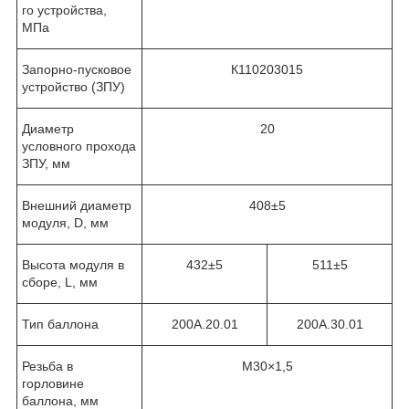
го устройства,
МПа
Запорно-пусковое
К110203015
устройство (ЗПУ)
Диаметр
20
условного прохода
ЗПУ, мм
Внешний диаметр
408±5
модуля, D, мм
Высота модуля в
432±5
511±5
сборе, L, мм
Тип баллона
200А.20.01
200А.30.01
Резьба в
М30×1,5
горловине
баллона, мм