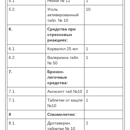
5.1.
Ренни № 12
1
5.2.
Уголь
10
активированный
табл. № 10
6.
Средства при
стрессовых
реакциях:
6.1.
Корвалол 25 мл
1
6.2.
Валериана табл.
1
№ 50
7.
Бронхо-
легочные
средства:
7.1.
Ангисепт таб.№10
2
7.1.
Таблетки от кашля
1
№10
8
Спазмолитик:
8.1.
Дротаверин,
2
таблетки № 10