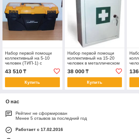
Набор первой помощи
Набор первой помощи
Наб
коллективный на 5-10
коллективный на 15-20
колл
человек (ТИП-1) с
человек в металлическом
чело
тонометром в переносном
настенном шкафчике
тоно
43 510
38 000
136
₸
₸
пластиковом чемоданчике
(37,5х30х16см)
плас
Купить
Купить
О нас
Рейтинг не сформирован
Менее 5 отзывов за последний год
Работает с 17.02.2016