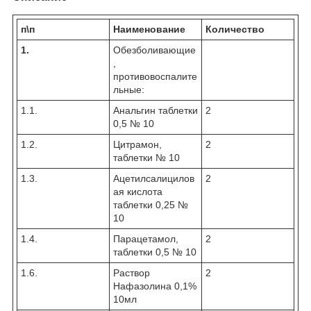
п\п
Наименование
Количество
1.
Обезболивающие
,
противовоспалите
льные:
1.1.
Анальгин таблетки
2
0,5 № 10
1.2.
Цитрамон,
2
таблетки № 10
1.3.
Ацетилсалицилов
2
ая кислота
таблетки 0,25 №
10
1.4.
Парацетамол,
2
таблетки 0,5 № 10
1.6.
Раствор
2
Нафазолина 0,1%
10мл