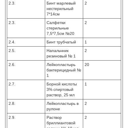
2.3.
Бинт марлевый
2
нестерильный
7*14см
2.3.
Салфетки
2
стерильные
7,5*7,5см №20
2.4.
Бинт трубчатый
1
2.5.
Напальчник
2
резиновый № 1
2.6.
Лейкопластырь
20
бактерицидный №
1
2.7.
Борной кислоты
1
3% спиртовый
раствор, 25 мл
2.8.
Лейкопластырь в
2
рулоне
2.9.
Раствор
2
бриллиантовой