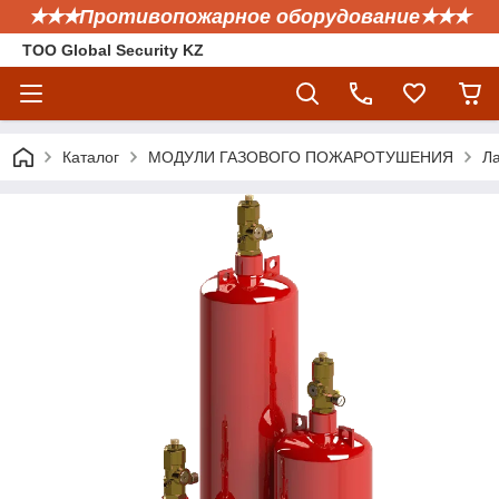
✭✭✭Противопожарное оборудование✭✭✭
ТОО Global Security KZ
Каталог
МОДУЛИ ГАЗОВОГО ПОЖАРОТУШЕНИЯ
Л