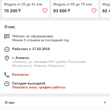
Модуль от 25 до 41 атм.
Модуль от 65 до 79 атм.
Моду
70 200
93 600
62 
₸
₸
О нас
Рейтинг не сформирован
Менее 5 отзывов за последний год
Работает с 17.02.2016
г. Алматы
г.Алматы, ул. Акпаева 59/2 (район Рыскулова-
Белинского), Алматы, Казахстан
Контакты
Сегодня выходной
Показать весь график работы
О нас