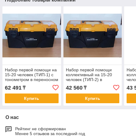
Набор первой помощи на
Набор первой помощи
Наб
15-20 человек (ТИП-1) с
коллективный на 15-20
колл
тонометром в переносном
человек (ТИП-2) в
чело
пластиковом чемоданчике
переносном пластиковом
тоно
62 491
42 560
43 
₸
₸
футляре
плас
Купить
Купить
О нас
Рейтинг не сформирован
Менее 5 отзывов за последний год