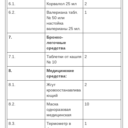
6.1.
Корвалол 25 мл
2
6.2.
Валериана табл.
1
№ 50 или
настойка
валерианы 25 мл.
7.
Бронхо-
легочные
средства
7.1.
Таблетки от кашля
2
№ 10
8.
Медицинские
средства:
8.1.
Жгут
2
кровоостанавлива
ющий
8.2.
Маска
10
одноразовая
медицинская
8.3.
Термометр в
1