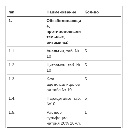
п\п
Наименование
Кол-во
1.
Обезболивающи
е,
противовоспали
тельные,
витамины:
1.1.
Анальгин, таб. №
5
10
1.2.
Цитрамон, таб. №
5
10
1.3.
К-та
5
ацетилсалицилов
ая табл.№ 10
1.4.
Парацетамол таб.
5
№10
1.5.
Раствор
1
сульфацил
натрия 20% 10мл.