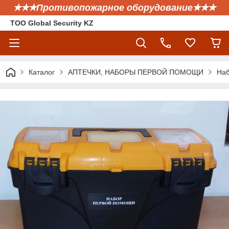
✭✭✭Противопожарное оборудование✭✭✭
ТОО Global Security KZ
Каталог
АПТЕЧКИ, НАБОРЫ ПЕРВОЙ ПОМОЩИ
Наб