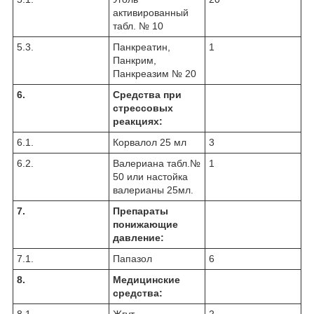
активированный
табл. № 10
5.3.
Панкреатин,
1
Панкрим,
Панкреазим № 20
6.
Средства при
стрессовых
реакциях:
6.1.
Корвалол 25 мл
3
6.2.
Валериана табл.№
1
50 или настойка
валерианы 25мл.
7.
Препараты
понижающие
давление:
7.1.
Папазол
6
8.
Медицинские
средства:
8.1.
Жгут
2