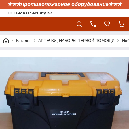
✭✭✭Противопожарное оборудование✭✭✭
ТОО Global Security KZ
Каталог
АПТЕЧКИ, НАБОРЫ ПЕРВОЙ ПОМОЩИ
Наб