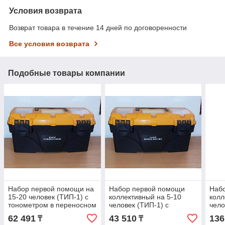
Условия возврата
Возврат товара в течение 14 дней по договоренности
Все условия возврата
Подобные товары компании
Набор первой помощи на
Набор первой помощи
Наб
15-20 человек (ТИП-1) с
коллективный на 5-10
колл
тонометром в переносном
человек (ТИП-1) с
чело
пластиковом чемоданчике
тонометром в переносном
тоно
62 491
43 510
136
₸
₸
пластиковом чемоданчике
плас