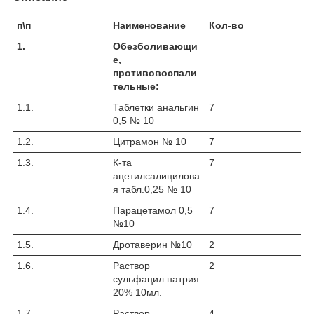
п\п
Наименование
Кол-во
1.
Обезболивающи
е,
противовоспали
тельные:
1.1.
Таблетки анальгин
7
0,5 № 10
1.2.
Цитрамон № 10
7
1.3.
К-та
7
ацетилсалицилова
я табл.0,25 № 10
1.4.
Парацетамол 0,5
7
№10
1.5.
Дротаверин №10
2
1.6.
Раствор
2
сульфацил натрия
20% 10мл.
1.7.
Раствор
4