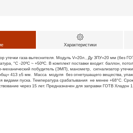
ие
Характеристики
ор утечки газа-вытеснителя. Модуль V=20л., Ду ЗПУ=20 мм (без Г
атура, °С -20ºС ~ +50ºС. В комплект поставки входит: баллон, пот
ро-механический побудитель (ЭМП), манометр, сигнализатор утечки
бщ= 413 ±5 мм. Масса модуля без огнетушащего вещества, упаковк
я видами пуска. Температура срабатывания не менее +68°С. Срок 
вование через 15 лет. Предназначен для заправки ГОТВ Хладон 12