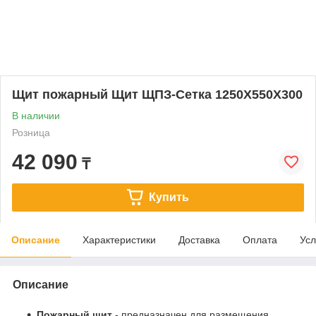
Щит пожарный Щит ЩПЗ-Сетка 1250Х550Х300
В наличии
Розница
42 090
₸
Купить
Описание
Характеристики
Доставка
Оплата
Усл
Описание
Пожарный щит
- предназначен для размещения