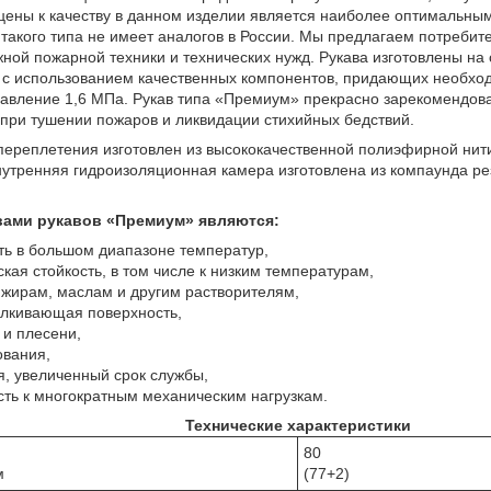
ены к качеству в данном изделии является наиболее оптимальным
 такого типа не имеет аналогов в России. Мы предлагаем потребит
ой пожарной техники и технических нужд. Рукава изготовлены на
 с использованием качественных компонентов, придающих необход
авление 1,6 МПа. Рукав типа «Премиум» прекрасно зарекомендова
при тушении пожаров и ликвидации стихийных бедствий.
 переплетения изготовлен из высококачественной полиэфирной нит
Внутренняя гидроизоляционная камера изготовлена из компаунда р
ами рукавов «Премиум» являются:
ть в большом диапазоне температур,
кая стойкость, в том числе к низким температурам,
к жирам, маслам и другим растворителям,
алкивающая поверхность,
 и плесени,
ования,
, увеличенный срок службы,
ть к многократным механическим нагрузкам.
Технические характеристики
80
м
(77+2)