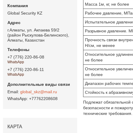
Масса 1м, кг, не более
Global Security KZ
Рабочее давление, МПа
Испытательное давлени
г.Алматы, ул. Акпаева 59/2
Разрывное давление. М
(район Рыскулова-Белинского),
Прочность связи внутрен
Алматы, Казахстан
Н/см, не менее
Относительное удлинени
+7 (776) 220-86-08
не более
WhatsApp
Относительное увеличе
+7 (776) 220-86-11
не более
WhatsApp
Диапазон рабочих темпе
global_skz@mail.ru
Стойкость к абразивному
+77762208608
Подлежат обязательной 
безопасности и пожарот
технические требования.
КАРТА