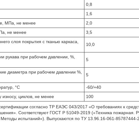
0,8
1,6
е, МПа, не менее
2,0
Па, не менее
3,5
него слоя покрытия с тканью каркаса,
10,0
и рукава при рабочем давлении, %,
5
ние диаметра при рабочем давлении %,
5
ратур, °C
-60/+40
 износу, циклов, не менее
100
сертификации согласно ТР ЕАЭС 043/2017 «О требованиях к сред
ушения». Соответствуют ГОСТ Р 51049-2019 («Техника пожарная.
 Методы испытаний»). Выпускаются по ТУ 13.96.16-061-85787444-