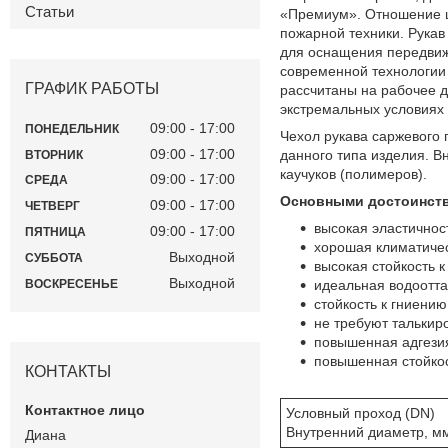
Статьи
«Премиум». Отношение ц
пожарной техники. Рукав
для оснащения передвижн
современной технологии
ГРАФИК РАБОТЫ
рассчитаны на рабочее д
экстремальных условиях 
09:00
17:00
ПОНЕДЕЛЬНИК
Чехол рукава саржевого
09:00
17:00
данного типа изделия. 
ВТОРНИК
каучуков (полимеров).
09:00
17:00
СРЕДА
Основными достоинств
09:00
17:00
ЧЕТВЕРГ
высокая эластичнос
09:00
17:00
ПЯТНИЦА
хорошая климатичес
Выходной
СУББОТА
высокая стойкость 
Выходной
ВОСКРЕСЕНЬЕ
идеальная водоотт
стойкость к гниению
не требуют талькир
повышенная адгезия
повышенная стойкос
КОНТАКТЫ
Условный проход (DN)
Внутренний диаметр, м
Диана