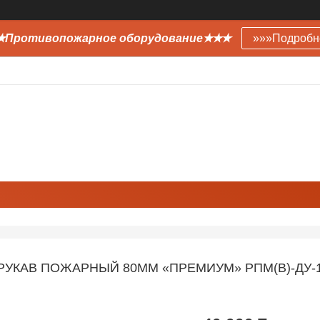
Противопожарное оборудование✭✭✭
»»»Подробн
РУКАВ ПОЖАРНЫЙ 80ММ «ПРЕМИУМ» РПМ(В)-ДУ-1,