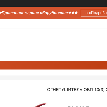
Противопожарное оборудование✭✭✭
»»»Подробн
ОГНЕТУШИТЕЛЬ ОВП-10(З)