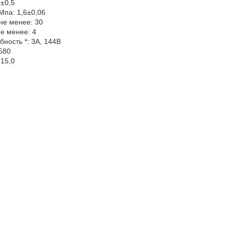
0±0,5
Мпа: 1,6±0,06
не менее: 30
не менее: 4
ность *: 3А, 144В
580
 15,0