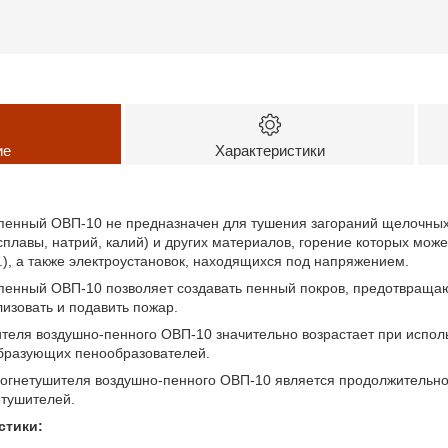
ие
Характеристики
пенный ОВП-10 не предназначен для тушения загораний щелочны
сплавы, натрий, калий) и других материалов, горение которых може
п.), а также электроустановок, находящихся под напряжением.
пенный ОВП-10 позволяет создавать пенный покров, предотвращаю
лизовать и подавить пожар.
еля воздушно-пенного ОВП-10 значительно возрастает при исполь
бразующих пенообразователей.
огнетушителя воздушно-пенного ОВП-10 является продолжительн
етушителей.
стики: