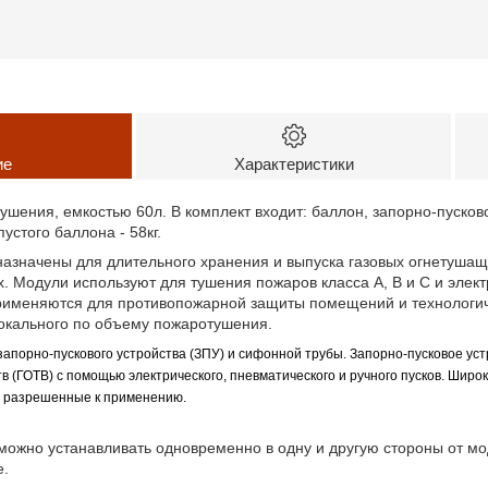
ие
Характеристики
ушения, емкостью 60л. В комплект входит: баллон, запорно-пусков
устого баллона - 58кг.
азначены для длительного хранения и выпуска газовых огнетушащ
. Модули используют для тушения пожаров класса А, В и С и элек
именяются для противопожарной защиты помещений и технологиче
локального по объему пожаротушения.
запорно-пускового устройства (ЗПУ) и сифонной трубы. Запорно-пусковое ус
в (ГОТВ) с помощью электрического, пневматического и ручного пусков. Шир
, разрешенные к применению.
ожно устанавливать одновременно в одну и другую стороны от мод
е.