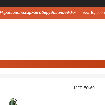
Противопожарное оборудование✭✭✭
»»»Подробн
МГП 50-60