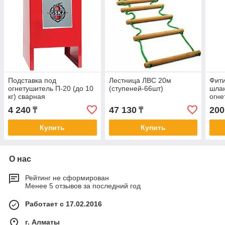
Подставка под
Лестница ЛВС 20м
Фити
огнетушитель П-20 (до 10
(ступеней-66шт)
шлан
кг) сварная
огне
(230×230×380мм.))
4 240
47 130
200
₸
₸
Купить
Купить
О нас
Рейтинг не сформирован
Менее 5 отзывов за последний год
Работает с 17.02.2016
г. Алматы