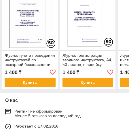
Журнал учета проведения
Журнал регистрации
Журн
инструктажей по
вводного инструктажа, A4,
инст
пожарной безопасности,
50 листов, в линейку,
пожа
А4, 50 листов, в линейку
книжный
А4, 
1 400
1 400
1 4
₸
₸
Купить
Купить
О нас
Рейтинг не сформирован
Менее 5 отзывов за последний год
Работает с 17.02.2016