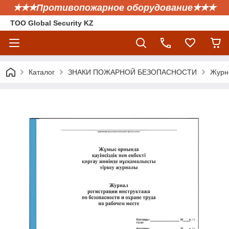
✭✭✭Противопожарное оборудование✭✭✭
ТОО Global Security KZ
Каталог
ЗНАКИ ПОЖАРНОЙ БЕЗОПАСНОСТИ
Журна