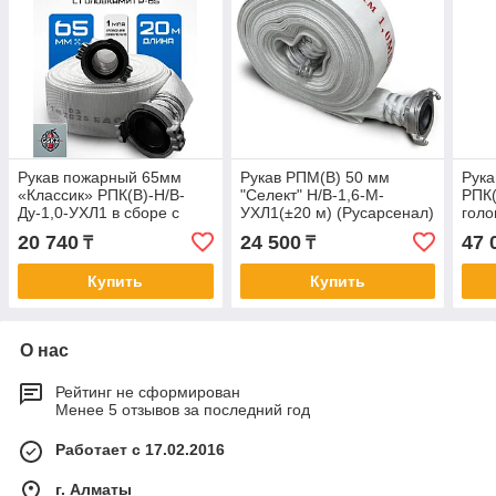
Рукав пожарный 65мм
Рукав РПМ(В) 50 мм
Рук
«Классик» РПК(В)-Н/В-
"Селект" Н/В-1,6-М-
РПК(
Ду-1,0-УХЛ1 в сборе с
УХЛ1(±20 м) (Русарсенал)
голо
головками ГР-65 ал.
сбор
20 740
24 500
47 
₸
₸
ал.
Купить
Купить
О нас
Рейтинг не сформирован
Менее 5 отзывов за последний год
Работает с 17.02.2016
г. Алматы