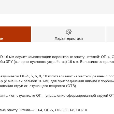
ие
Характеристики
 D-16 мм служит комплектации порошковых огнетушителей: ОП-4, 
ьбы ЗПУ (запорно-пускового устройства) 16 мм. Большинство прои
етушителю ОП-4, 5, 6, 8, 10 изготавливают из жесткой резины с п
р (с внешней резьбой 16 мм) для присоединения шланга к порошко
ования струи огнетушащего вещества (ОТВ).
анга к огнетушителю ОП – управление сформированной струей О
ые огнетушители—ОП-4, ОП-5, ОП-6, ОП-8, ОП-10